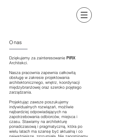
O nas
Dziękujemy za zainteresowanie
PIRX
Architekci.
Nasza pracownia zapewnia całkowitą
obsługę w zakresie projektowania
architektonicznego, wnętrz, koordynacji
międzybranżowej oraz szeroko pojętego
zarządzania.
Projektując zawsze poszukujemy
indywidualnych rozwiązań, możliwie
najbardziej odpowiadających na
zapotrzebowania odbiorców, miejsca i
czasu. Stawiamy na architekturę
ponadczasową i pragmatyczną, która po
wielu latach ma szansę być aktualną i co
najważniejsze, zrozumiałą. Nie zapominamy